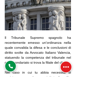
ll Tribunale Supremo spagnolo ha 
recentemente emesso un'ordinanza nella 
quale convalida la difesa e le conclusioni di 
diritto svolte da Avvocato Italiano Valencia, 
statuendo la competenza del tribunale nel 
cui circondariato si trova la filiale del cliente.
Nel caso in cui tu abbia necessitá di 
assistenza con un banca  o istituto di credito 
spagnolo, non esitare a utilizzare il 
formulario di contatto
 per fissare un 
colloquio conoscitivo.
Avvocato Italiano Valencia- studio legale, 