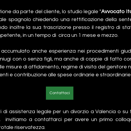
ione da parte del cliente, lo studio legale "
Avvocato Ita
nale spagnolo chiedendo una rettificazione della sente
do inoltre la sua trascrizione presso il registro di stato
petente, in un tempo di  circa un 1 mese e mezzo.
 accumulato anche esperienza nei procedimenti giudizia
iugi con o senza figli, ma anche di coppie di fatto con 
lle misure di affidamento, regime di visita del genitore n
enti e contribuzione alle spese ordinarie e straordinarie
Contattaci
 di assistenza legale per un divorzio a Valencia o su tut
  invitiamo a contattarci per avere un primo colloqui
otale riservatezza.