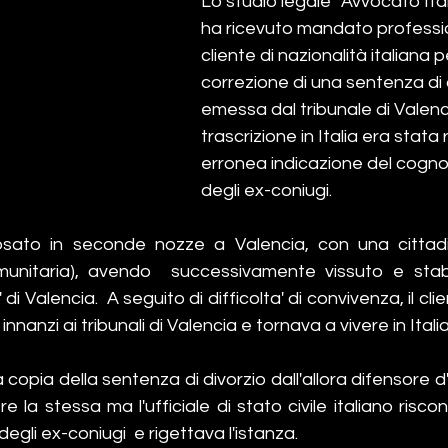
Γ
Lo studio legale "Avvocato Ita
ha ricevuto mandato professi
cliente di nazionalità italiana pe
correzione di una sentenza di 
emessa dal tribunale di Valencia
trascrizione in Italia era stata
erronea indicazione del cogno
degli ex-coniugi.
sposato in seconde nozze a Valencia, con una cittad
munitaria), avendo  successivamente vissuto e stabilit
 di Valencia.  A seguito di difficolta' di convivenza, il cl
nanzi ai tribunali di Valencia e tornava a vivere in Italia
copia della sentenza di divorzio dall'allora difensore d'uff
e la stessa ma l'ufficiale di stato civile italiano riscon
gli ex-coniugi  e rigettava l'istanza.