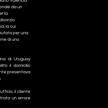
liano Valencia" 
onale da un 
r la 
divorzio 
, la cui 
 riufata per una 
me di uno 
ina di Uruguay 
o il domicilio 
iente presentava 
. 
icio, il cliente 
trata un errore  