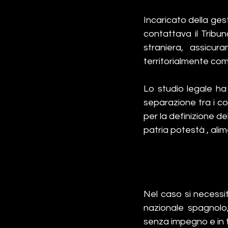
Incaricato della gest
contattava il Tribu
straniera,  assicuran
territorialmente com
Lo studio legale ha
separazione tra i con
per la definizione de
patria potestà , alim
Nel caso si necessiti
nazionale spagnolo,
senza impegno e in t