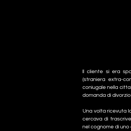
ll cliente si era 
(straniera extra-co
coniugale nella citta'
domanda di divorzio in
Una volta ricevuta la 
cercava di trascriver
nel cognome di uno de