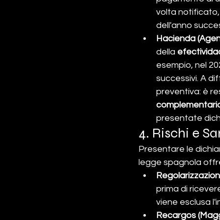
volta notificato,
dell'anno succe
Hacienda (Agenz
della 
efectivida
esempio, nel 2020
successivi. A d
preventiva: è re
complementari
presentate dichi
4. Rischi e S
Presentare le dichiara
legge spagnola offre
Regolarizzazion
prima di ricever
viene esclusa l'
Recargos (Maggi