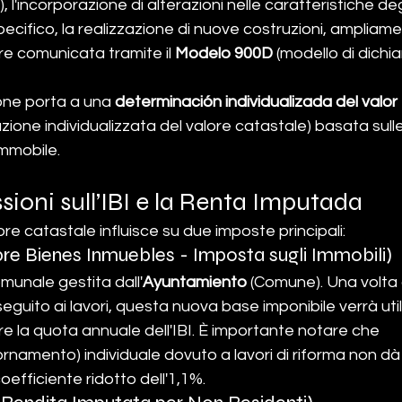
 l'incorporazione di alterazioni nelle caratteristiche degl
pecifico, la realizzazione di nuove costruzioni, ampliamenti
e comunicata tramite il 
Modelo 900D
 (modello di dichi
ne porta a una 
determinación individualizada del valor 
zione individualizzata del valore catastale) basata sull
immobile.
ssioni sull’IBI e la Renta Imputada
re catastale influisce su due imposte principali:
re Bienes Inmuebles - Imposta sugli Immobili)
omunale gestita dall'
Ayuntamiento
 (Comune). Una volta 
 seguito ai lavori, questa nuova base imponibile verrà util
 la quota annuale dell'IBI. È importante notare che 
ornamento) individuale dovuto a lavori di riforma non dà d
coefficiente ridotto dell'1,1%.