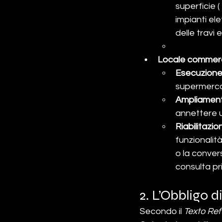
superficie 
impianti ele
delle travi e
Locale commerc
Esecuzione 
supermercat
Ampliamento
annettere 
Riabilitazio
funzionalit
o la conver
consulta pr
2. L’Obbligo 
Secondo il 
Texto Ref