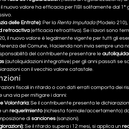
 il nuovo valore ha efficacia per l'IBI solitamente dal 1°
ssivo.
ia delle Entrate):
 Per la 
Renta Imputada
 (Modelo 210), v
d retroactiva
 (efficacia retroattiva). Se i lavori sono term
, il nuovo valore è legalmente vigente per tutti gli eserci
ifferenza del Comune, Hacienda non invia sempre una no
sponsabilità del contribuente presentare le 
autoliquida
as
 (autoliquidazioni integrative) per gli anni passati se 
arazioni con il vecchio valore catastale.
anzioni
zioni fiscali in ritardo o con dati errati comporta dei ris
 una via per mitigare i danni:
e Volontaria:
 Se il contribuente presenta le dichiarazion
e un 
requerimiento
 (richiesta formale/accertamento) d
imposizione di 
sanciones
 (sanzioni).
orazioni):
 Se il ritardo supera i 12 mesi, si applica un 
re