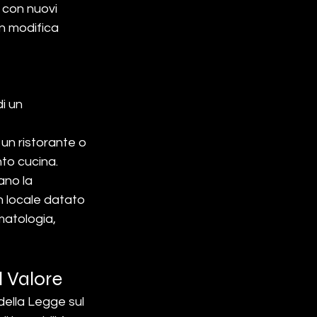
 con nuovi 
on modifica 
i un 
un ristorante o 
to cucina.
ano la 
n locale datato 
matologia, 
l Valore
della Legge sul 