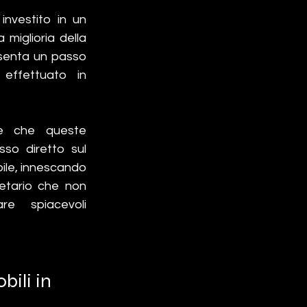
investito in un 
 miglioria della 
senta un passo 
 effettuato in 
e che queste 
modifiche fisiche possono avere un riflesso diretto sul 
bile, innescando 
ietario che non 
e spiacevoli 
ili in 