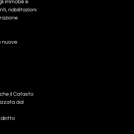
i immobili è 
, riabilitazioni 
arazione 
e nuove 
che il Catasto 
izzata dal 
iritto 