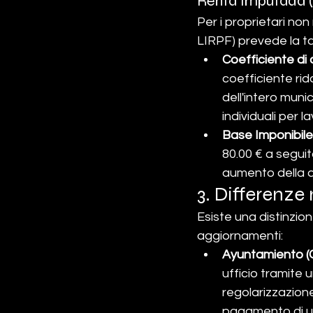
Renta Imputada (
Per i proprietari non
LIRPF) prevede la t
Coefficiente di 
coefficiente rido
dell'intero munic
individuali per la
Base Imponibile
80.00 € a seguit
aumento della q
3. Differenz
Esiste una distinzio
aggiornamenti:
Ayuntamiento (
ufficio tramite u
regolarizzazione
pagamento di u