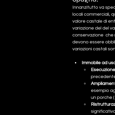
Innanzitutto va spec
locali commerciali, q
valore castale di en
variazione del del v
conservazione  che n
devono essere obbli
variazioni castali son
Immobile ad uso 
Esecuzione 
precedentem
Ampliamento
esempio agg
un porche (
Ristruttura
significativ