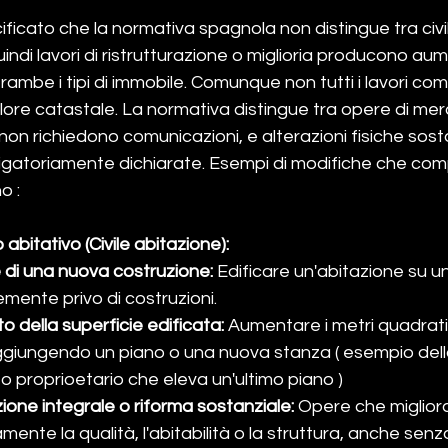
ificato che la normativa spagnola non distingue tra civil
uindi lavori di ristrutturazione o miglioria producono au
trambe i tipi di immobile. Comunque non tutti i lavori c
alore catastale. La normativa distingue tra opere di mer
on richiedono comunicazioni, e alterazioni fisiche sosta
gatoriamente dichiarate. Esempi di modifiche che co
o : 
abitativo (Civile abitazione):
di una nuova costruzione:
 Edificare un'abitazione su u
ente privo di costruzioni.
 della superficie edificata:
 Aumentare i metri quadrati 
iungendo un piano o una nuova stanza ( esempio della
 o proprioetario che eleva un'ultimo piano )
zione integrale o riforma sostanziale:
 Opere che miglior
amente la qualità, l'abitabilità o la struttura, anche se