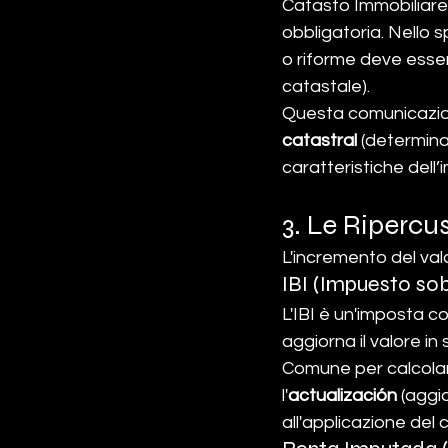
Catasto Immobiliare),
obbligatoria. Nello s
o riforme deve esser
catastale).
Questa comunicazio
catastral
 (determina
caratteristiche dell’
3. Le Ripercu
L'incremento del valo
IBI (Impuesto sob
L'IBI è un'imposta c
aggiorna il valore in
Comune per calcolare
l'
actualización
 (aggi
all'applicazione del 