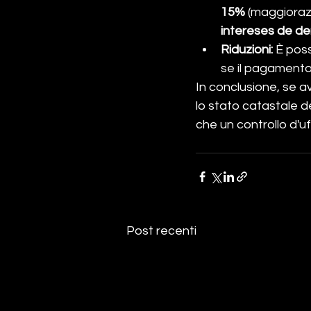
15%
 (maggiorazi
intereses de d
Riduzioni:
 È pos
se il pagamento 
In conclusione, se av
lo stato catastale d
che un controllo d'u
Post recenti