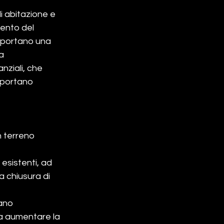
i abitazione e 
mento del 
omportano una 
a 
nziali, che 
mportano 
n terreno 
esistenti, ad 
 chiusura di 
ano 
nza aumentare la 