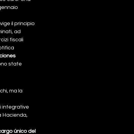
 gennaio 
ige il principio 
inati, ad 
zi fiscali 
tifica 
ciones 
sono state 
chi, ma la 
i integrative 
a Hacienda, 
cargo único del 