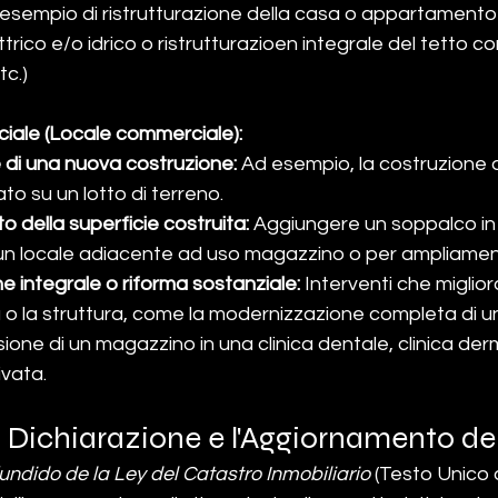
( esempio di ristrutturazione della casa o appartamento
ttrico e/o idrico o ristrutturazioen integrale del tetto c
tc.)
iale (Locale commerciale):
di una nuova costruzione:
 Ad esempio, la costruzione d
o su un lotto di terreno.
 della superficie costruita:
 Aggiungere un soppalco in 
un locale adiacente ad uso magazzino o per ampliamen
ne integrale o riforma sostanziale:
 Interventi che miglior
à o la struttura, come la modernizzazione completa di u
sione di un magazzino in una clinica dentale, clinica der
ivata.
di Dichiarazione e l'Aggiornamento de
undido de la Ley del Catastro Inmobiliario
 (Testo Unico 