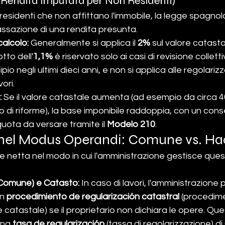
Rendita Imputata per Non Residenti)
 residenti che non affittano l'immobile, la legge spagnol
assazione di una rendita presunta.
calcolo:
 Generalmente si applica il 
2%
 sul valore catastale
tto dell'
1,1%
 è riservato solo ai casi di revisione colletti
ipio negli ultimi dieci anni, e non si applica alle regolarizz
vori.
:
 Se il valore catastale aumenta (ad esempio da circa 40
o di riforme), la base imponibile raddoppia, con un con
uota da versare tramite il 
Modelo 210
.
e nel Modus Operandi: Comune vs. H
ne netta nel modo in cui l'amministrazione gestisce quest
Comune) e Catasto:
 In caso di lavori, l'amministrazione 
n 
procedimiento de regularización catastral
 (procedime
 catastale) se il proprietario non dichiara le opere. Que
na 
tasa de regularización
 (tassa di regolarizzazione) di