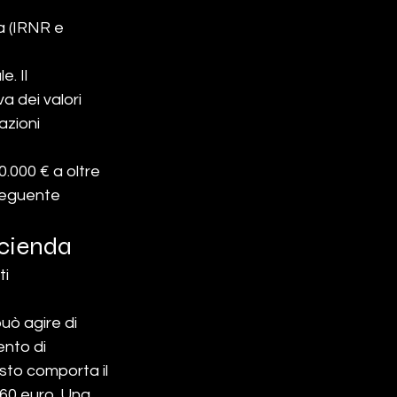
a (IRNR e 
. Il 
va dei valori 
azioni 
.000 € a oltre 
seguente 
acienda
i 
può agire di 
nto di 
sto comporta il 
 60 euro. Una 